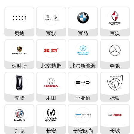
奥迪
宝骏
宝马
宝沃
保时捷
北京越野
北汽新能源
奔驰
奔腾
本田
比亚迪
标致
别克
长安
长安欧尚
长城